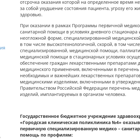
отсрочка оказания которой на определенное время не
за собой ухудшение состояния пациента, угрозу его ж
здоровью.
При оказании в рамках Программы первичной медико
санитарной помощи в условиях дневного стационара 
неотложной форме, специализированной медицинско
в том числе высокотехнологичной, скорой, в том числ
ния
специализированной, медицинской помощи, паллиат
медицинской помощи в стационарных условиях осуще
обеспечение граждан лекарственными препаратами 
медицинского применения, включенными в перечень
необходимых и важнейших лекарственных препаратов
медицинскими изделиями, включенными в утвержде
Правительством Российской Федерации перечень ме
изделий, имплантируемых в организм человека.
Государственное бюджетное учреждение здравоох
«Городская клиническая поликлиника №4» оказыв
первичную специализированную медико – санита
помощь по профилям:
о