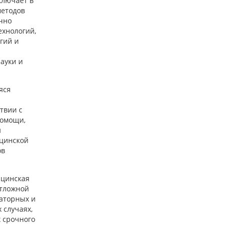
ключает в
методов
учно
ехнологий,
гий и
ауки и
яся
твии с
помощи,
и
цинской
ов
ицинская
отложной
латорных и
 случаях,
х срочного