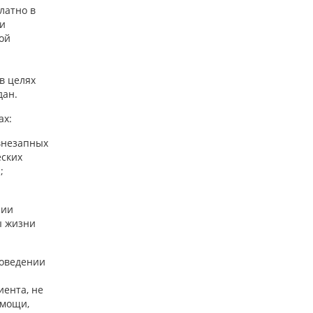
латно в
и
ой
и
в целях
дан.
ах:
внезапных
еских
;
нии
ы жизни
роведении
иента, не
омощи,