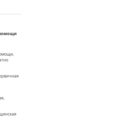
 помощи
омощи,
атно
первичная
я,
ицинская