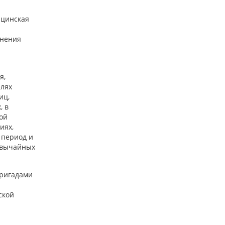
ицинская
анения
я,
елях
иц,
, в
ой
иях,
 период и
звычайных
бригадами
ской