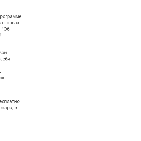
Программе
 основах
 "Об
й
вой
 себя
,
нию
есплатно
онара, в