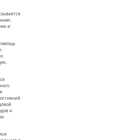
азывается
выми,
ыми и
помощь
й-
их
ую,
ся
ного
я
состояний
довой
дов и
ую
яся