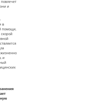
 повлечет
изни и
-
и в
й помощи,
е скорой
ивной
ствляется
для
 жизненно
, и
нный
дицинских
ранения
ает
рную